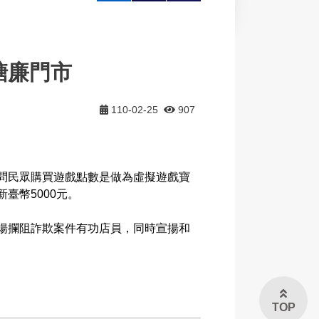
大
印
享
糖廉門市
110-02-25
907
問民眾購買遊戲點數是做為虛擬遊戲寶
臺幣5000元。
揚攔阻詐欺案件有功店員，同時宣揚和
TOP