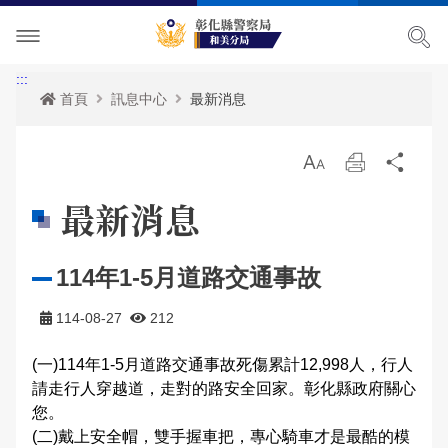
單位介紹
:::
首頁
訊息中心
最新消息
訊息中心
主管簡介
放
列
分
各項宣導
組織執掌
最新消息
大
印
享
最新消息
便民服務
聯絡資訊
活動訊息
治安宣導
114年1-5月道路交通事故
民意廣場
轄區概況
公開徵信專區
交通安全宣導
政府資訊公開
114-08-27
212
影音出版品
轄區派出所
RSS訊息中心
婦幼宣導
申辦資訊
分局長信箱
(一)114年1-5月道路交通事故死傷累計12,998人，行人
相關連結
保防宣導
常見問答
問卷調查
活動相簿
請走行人穿越道，走對的路安全回家。彰化縣政府關心
您。
廉政指引
防空疏散避難專區
警民交流留言板
影音多媒體
(二)戴上安全帽，雙手握車把，專心騎車才是最酷的模
網站導覽