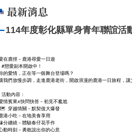
最新消息
114年度彰化縣單身青年聯誼活
愛在鹿徑－鹿港尋愛一日遊

本開啟中！

你的愛情，正在等一個舞台登場嗎？

讓我們放慢步調，走進鹿港老街，開啟浪漫的鹿港一日旅程，讓
內容：

愛情賓果x快問快答－初見不尷尬

🗺 穿越情關－默契值大爆發

鹿港小吃－在地美食享用

緣分纏繞－體驗春仔花手作

心動時刻－勇敢說出你的心意
