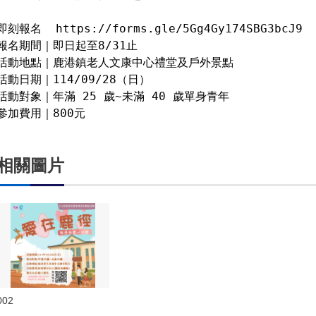
即刻報名  https://forms.gle/5Gg4Gy174SBG3bcJ9

報名期間｜即日起至8/31止

活動地點｜鹿港鎮老人文康中心禮堂及戶外景點

活動日期｜114/09/28（日）

活動對象｜年滿 25 歲~未滿 40 歲單身青年

參加費用｜800元
相關圖片
002