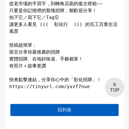
從老市場的手寫字，到轉角店面的復古燈箱——

交通違規檢舉
只要是你記憶裡的那塊招牌，都歡迎分享！

雙語詞彙
拍下它／寫下它／Tag它

讓更多人看見 (((  彰化行  ))) 的百工百業生活
本局信箱
風景

常見問答
投稿超簡單：

留言分享你最推薦的招牌

實體招牌、在地好味道、手藝都算！

有照片＋故事更讚

English
快來點擊連結，分享你心中的「彰化招牌」！

TOP
回列表