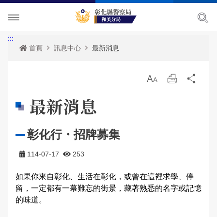
單位介紹
:::
首頁
訊息中心
最新消息
訊息中心
主管簡介
放
列
分
各項宣導
組織執掌
最新消息
大
印
享
最新消息
便民服務
聯絡資訊
活動訊息
治安宣導
彰化行・招牌募集
民意廣場
轄區概況
公開徵信專區
交通安全宣導
政府資訊公開
114-07-17
253
影音出版品
轄區派出所
RSS訊息中心
婦幼宣導
申辦資訊
分局長信箱
如果你來自彰化、生活在彰化，或曾在這裡求學、停
相關連結
保防宣導
常見問答
問卷調查
活動相簿
留，一定都有一幕難忘的街景，藏著熟悉的名字或記憶
的味道。

廉政指引
防空疏散避難專區
警民交流留言板
影音多媒體
網站導覽