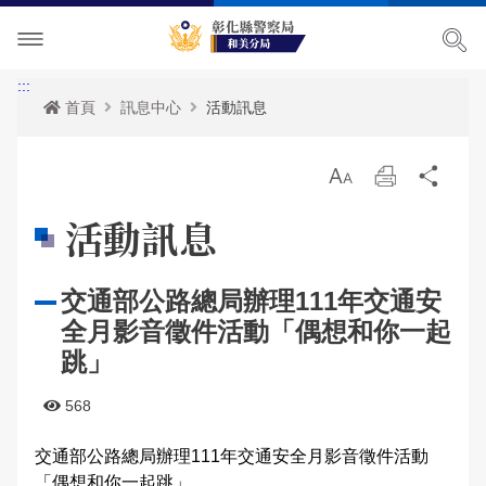
單位介紹
:::
首頁
訊息中心
活動訊息
訊息中心
主管簡介
放
列
分
各項宣導
組織執掌
最新消息
大
印
享
活動訊息
便民服務
聯絡資訊
活動訊息
治安宣導
交通部公路總局辦理111年交通安
民意廣場
轄區概況
公開徵信專區
交通安全宣導
政府資訊公開
全月影音徵件活動「偶想和你一起
影音出版品
轄區派出所
RSS訊息中心
婦幼宣導
申辦資訊
分局長信箱
跳」
相關連結
保防宣導
常見問答
問卷調查
活動相簿
568
交通部公路總局辦理111年交通安全月影音徵件活動
廉政指引
防空疏散避難專區
警民交流留言板
影音多媒體
網站導覽
「偶想和你一起跳」