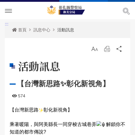
單位介紹
:::
首頁
訊息中心
活動訊息
訊息中心
主管簡介
放
列
分
各項宣導
組織執掌
最新消息
大
印
享
活動訊息
便民服務
聯絡資訊
活動訊息
治安宣導
【台灣新思路✨彰化新視角】
民意廣場
轄區概況
公開徵信專區
交通安全宣導
政府資訊公開
574
影音出版品
轄區派出所
RSS訊息中心
婦幼宣導
申辦資訊
分局長信箱
【台灣新思路
彰化新視角】
相關連結
保防宣導
常見問答
問卷調查
活動相簿
乘著暖陽，與阿美縣長一同穿梭古城巷弄
解鎖你不
廉政指引
防空疏散避難專區
警民交流留言板
影音多媒體
知道的都市傳說?
網站導覽