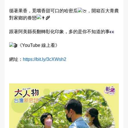
交通違規檢舉
循著果香，覓嚐香甜可口的哈密瓜
，開箱百大青農
雙語詞彙
對家鄉的眷戀
本局信箱
跟著阿美縣長翻轉彰化印象，多的是你不知道的事
常見問答
《YouTube 線上看》
網址：
https://bit.ly/3cXWsh2
English