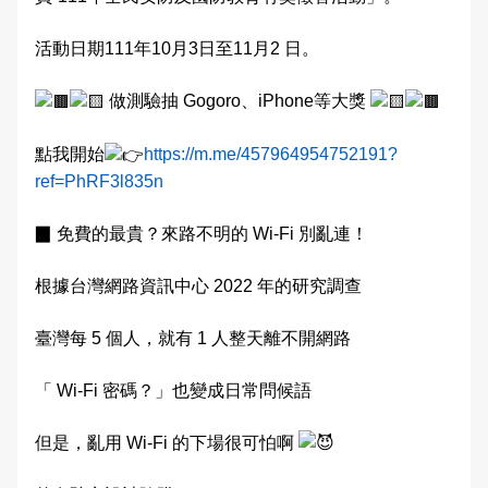
交通違規檢舉
雙語詞彙
活動日期111年10月3日至11月2 日。
本局信箱
做測驗抽 Gogoro、iPhone等大獎
常見問答
點我開始
https://m.me/457964954752191?
ref=PhRF3l835n
▉ 免費的最貴？來路不明的 Wi-Fi 別亂連！
English
根據台灣網路資訊中心 2022 年的研究調查
臺灣每 5 個人，就有 1 人整天離不開網路
「 Wi-Fi 密碼？」也變成日常問候語
但是，亂用 Wi-Fi 的下場很可怕啊