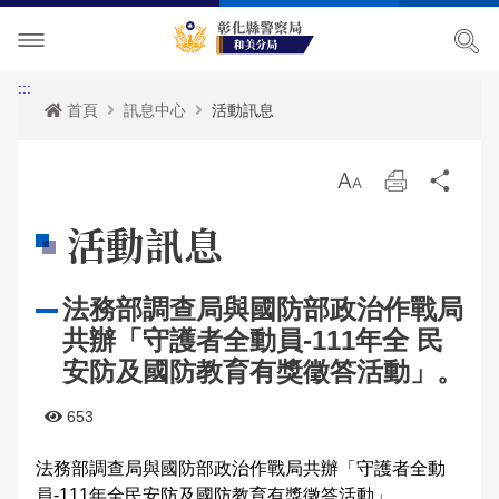
單位介紹
:::
首頁
訊息中心
活動訊息
訊息中心
主管簡介
放
列
分
各項宣導
組織執掌
最新消息
大
印
享
活動訊息
便民服務
聯絡資訊
活動訊息
治安宣導
法務部調查局與國防部政治作戰局
民意廣場
轄區概況
公開徵信專區
交通安全宣導
政府資訊公開
共辦「守護者全動員-111年全 民
影音出版品
轄區派出所
RSS訊息中心
婦幼宣導
申辦資訊
分局長信箱
安防及國防教育有獎徵答活動」。
相關連結
保防宣導
常見問答
問卷調查
活動相簿
653
法務部調查局與國防部政治作戰局共辦「守護者全動
廉政指引
防空疏散避難專區
警民交流留言板
影音多媒體
網站導覽
員-111年全民安防及國防教育有獎徵答活動」。