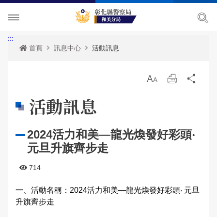
單位介紹
:::
首頁
訊息中心
活動訊息
訊息中心
主管簡介
放
列
分
各項宣導
組織執掌
最新消息
大
印
享
活動訊息
便民服務
聯絡資訊
活動訊息
治安宣導
2024活力和美—龍光煥發好彩頭‧
民意廣場
轄區概況
公開徵信專區
交通安全宣導
政府資訊公開
元旦升旗齊步走
影音出版品
轄區派出所
RSS訊息中心
婦幼宣導
申辦資訊
分局長信箱
714
相關連結
保防宣導
常見問答
問卷調查
活動相簿
一、活動名稱：2024活力和美—龍光煥發好彩頭‧ 元旦
升旗齊步走
廉政指引
防空疏散避難專區
警民交流留言板
影音多媒體
網站導覽