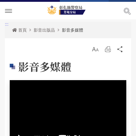
單位介紹
:::
首頁
影音出版品
影音多媒體
訊息中心
關於我們
放
列
分
各項宣導
主管簡介
最新消息
大
印
享
影音多媒體
便民服務
組織執掌
活動訊息
交通安全宣導
民意廣場
聯絡資訊
榮譽榜
犯罪預防宣導
表單下載
影音出版品
轄區概況
RSS訊息中心
婦幼安全宣導
雙語詞彙
分局長信箱
相關連結
轄區派出所
反賄選專區
申辦資訊
交通違規檢舉
活動相簿
165反詐騙宣導
政府資訊公開
警民交流留言板
影音多媒體
網站導覽