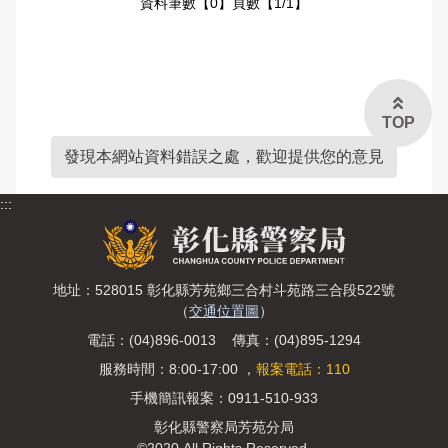
資料筆數【0】頁數【1/1】
常見問答
雙語詞彙
本局信箱
TOP
常見問答
發現本網站資料錯誤之處，歡迎提供您的意見
:::
English
地址：528015 彰化縣芳苑鄉三合村斗苑路三合段522號
（
交通位置圖
）
電話：(04)896-0013 傳真：(04)895-1294
服務時間：8:00-17:00 ，
報案電話：110
手機簡訊報案：0911-510-933
彰化縣警察局芳苑分局