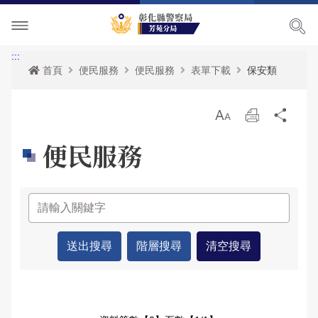
單位介紹
:::
首頁
便民服務
便民服務
表單下載
保安類
訊息中心
關於我們
放
列
分
各項宣導
主管簡介
最新消息
大
印
享
便民服務
便民服務
組織執掌
活動訊息
交通安全宣導
民意廣場
聯絡資訊
榮譽榜
犯罪預防宣導
表單下載
影音出版品
轄區概況
RSS訊息中心
婦幼安全宣導
雙語詞彙
分局長信箱
相關連結
轄區派出所
反賄選專區
申辦資訊
交通違規檢舉
活動相簿
便民服務-列表
165反詐騙宣導
政府資訊公開
警民交流留言板
影音多媒體
網站導覽