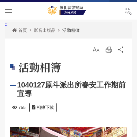
單位介紹
:::
首頁
影音出版品
活動相簿
訊息中心
關於我們
放
列
分
各項宣導
主管簡介
最新消息
大
印
享
活動相簿
便民服務
組織執掌
活動訊息
交通安全宣導
1040127原斗派出所春安工作期前
民意廣場
聯絡資訊
榮譽榜
犯罪預防宣導
表單下載
宣導
影音出版品
轄區概況
RSS訊息中心
婦幼安全宣導
雙語詞彙
分局長信箱
755
相簿下載
相關連結
轄區派出所
反賄選專區
申辦資訊
交通違規檢舉
活動相簿
165反詐騙宣導
政府資訊公開
警民交流留言板
影音多媒體
網站導覽