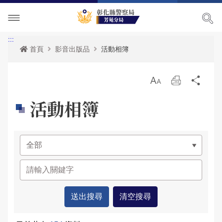
單位介紹
:::
首頁
影音出版品
活動相簿
訊息中心
關於我們
放
列
分
各項宣導
主管簡介
最新消息
大
印
享
活動相簿
便民服務
組織執掌
活動訊息
交通安全宣導
民意廣場
聯絡資訊
榮譽榜
犯罪預防宣導
表單下載
影音出版品
轄區概況
RSS訊息中心
婦幼安全宣導
雙語詞彙
分局長信箱
相關連結
轄區派出所
反賄選專區
申辦資訊
交通違規檢舉
活動相簿
165反詐騙宣導
政府資訊公開
警民交流留言板
影音多媒體
網站導覽