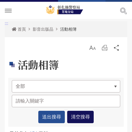
單位介紹
:::
首頁
影音出版品
活動相簿
訊息中心
關於我們
放
列
分
各項宣導
主管簡介
最新消息
大
印
享
活動相簿
便民服務
組織執掌
活動訊息
交通安全宣導
民意廣場
聯絡資訊
榮譽榜
犯罪預防宣導
表單下載
影音出版品
轄區概況
RSS訊息中心
婦幼安全宣導
雙語詞彙
分局長信箱
相關連結
轄區派出所
反賄選專區
申辦資訊
交通違規檢舉
活動相簿
165反詐騙宣導
政府資訊公開
警民交流留言板
影音多媒體
網站導覽