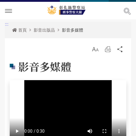
單位介紹
:::
首頁
影音出版品
影音多媒體
訊息中心
關於我們
放
列
分
便民服務
大隊長簡介
最新消息
大
印
享
影音多媒體
民意廣場
組織架構
活動訊息
便民服務
影音出版品
聯絡資訊及位置
各項宣導
政府資訊公開
問卷調查
相關連結
RSS訊息中心
法規查詢
警民交流留言板
活動相簿
其它
申辦資訊
影音多媒體
常見問答
網站導覽
網站導覽