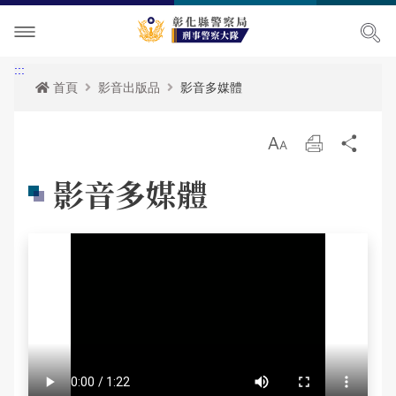
單位介紹
:::
首頁
影音出版品
影音多媒體
訊息中心
關於我們
放
列
分
便民服務
大隊長簡介
最新消息
大
印
享
影音多媒體
民意廣場
組織架構
活動訊息
便民服務
影音出版品
聯絡資訊及位置
各項宣導
政府資訊公開
問卷調查
相關連結
RSS訊息中心
法規查詢
警民交流留言板
活動相簿
其它
申辦資訊
影音多媒體
常見問答
網站導覽
網站導覽