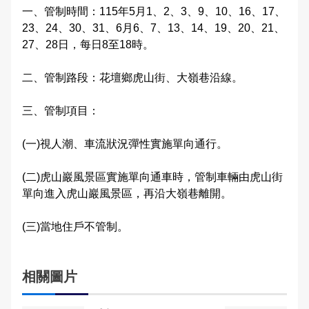
一、管制時間：115年5月1、2、3、9、10、16、17、
法令條文宣導
申辦服務
警民交流留言板
23、24、30、31、6月6、7、13、14、19、20、21、
雙語詞彙
27、28日，每日8至18時。
交通管制公告
常見問題
本局信箱
二、管制路段：花壇鄉虎山街、大嶺巷沿線。
路口錄影監視系統
常見問答
三、管制項目：
綜合業務宣導
(一)視人潮、車流狀況彈性實施單向通行。
English
(二)虎山巖風景區實施單向通車時，管制車輛由虎山街
單向進入虎山巖風景區，再沿大嶺巷離開。
(三)當地住戶不管制。
相關圖片