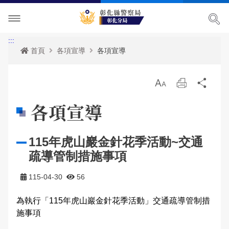
單位介紹
:::
首頁
各項宣導
各項宣導
訊息中心
轄區派出所
放
列
分
各項宣導
關於我們
最新消息
大
印
享
各項宣導
便民服務
主管簡介
活動訊息
交通安全宣導
115年虎山巖金針花季活動~交通
民意廣場
組織執掌
RSS訊息中心
婦幼宣導
資料查詢
疏導管制措施事項
影音出版品
聯絡資訊
保防宣導
表單下載
分局長信箱
115-04-30
56
相關連結
轄區概況
犯罪預防宣導
政府資訊公開
問卷調查
活動相簿
為執行「115年虎山巖金針花季活動」交通疏導管制措
施事項
165反詐騙宣導
雙語詞彙
交通違規舉發
影音多媒體
網站導覽