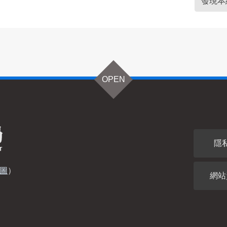
發現本
OPEN
隱
圖
）
網站