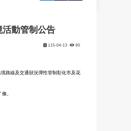
大
印
享
境活動管制公告
115-04-13
80
視遶境路線及交通狀況彈性管制彰化市及花
 條。