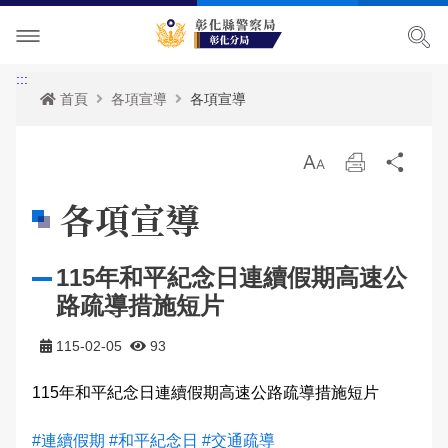
單位介紹
:::
首頁
各項宣導
各項宣導
訊息中心
轄區派出所
放
列
分
各項宣導
關於我們
最新消息
大
印
享
各項宣導
便民服務
主管簡介
活動訊息
交通安全宣導
115年和平紀念日連續假期高速公
民意廣場
組織執掌
RSS訊息中心
婦幼宣導
資料查詢
路疏導措施短片
影音出版品
聯絡資訊
保防宣導
表單下載
分局長信箱
115-02-05
93
相關連結
轄區概況
犯罪預防宣導
政府資訊公開
問卷調查
活動相簿
115年和平紀念日連續假期高速公路疏導措施短片
165反詐騙宣導
雙語詞彙
交通違規舉發
影音多媒體
網站導覽
#連續假期
#和平紀念日
#交通疏導