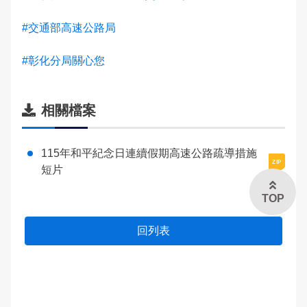
法令條文宣導
申辦服務
警民交流留言板
#交通部高速公路局
雙語詞彙
交通管制公告
常見問題
#彰化分局關心您
本局信箱
路口錄影監視系統
常見問答
相關檔案
綜合業務宣導
115年和平紀念日連續假期高速公路疏導措施
English
短片
TOP
回列表