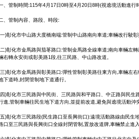
一、管制時間:115年4月17日0時至4月20日8時(視遶境活動進
二、管制內容、路段、時段:
(一)彰化市中山路大度橋南端:管制中山路南向車道;車輛改行駛
(二)彰化市金馬路與茄苳路口:管制金馬路全線車道;南向車輛左轉
輛右轉永安街或彰美路1段,往三民路、中山路改道。
(三)彰化市金馬路與彰美路口:彈性管制彰美路往東方向,車輛左
地下道時,封閉管制地下道通行。
(四)彰化市三民路與中民街、三民路與和平路口、中正路與民生
行進,管制車輛往民生地下道方向,並提前改道,避免與遶境活動沖
(五)彰化市三民路段(民生路口至長興街口):遠境活動路線由民
路口至三民路與長興街口全線封閉管制,置放改道牌,車輛禁止進入