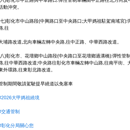
(六)彰化市中正路與中華路口:彈性管制車輛由中正路往北方向及
活動沖突。
(七)彰化市中山路段(中興路口至中央路口;大甲媽祖駐駕南瑤宮)
路,往
大埔路改道,北向車輛左轉中央路,往中正路、中華西路改道。
(八)彰化市、花壇鄉中山路段(中央路口至花壇鄉過溝橋):彈性管
路,往中華西路改道;中央路往彰化市車輛左轉中山路,往南平街、
東外環路,往東彰北路改道。
管制期間敬請駕駛提早繞道以免塞車
#2026大甲媽祖繞境
#交通管制
#彰化分局關心您