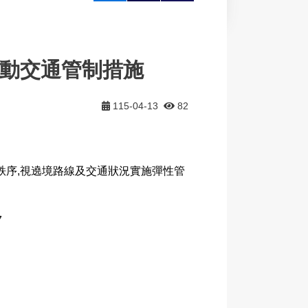
大
印
享
活動交通管制措施
115-04-13
82
及秩序,視遶境路線及交通狀況實施彈性管
7