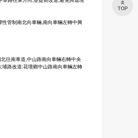
中華路往東方向,並提前改道,避免與遶境
TOP
:彈性管制南北向車輛,南向車輛左轉中興
制北往南車道,中山路南向車輛右轉中央
大埔路改道:花壇鄉中山路南向車輛左轉