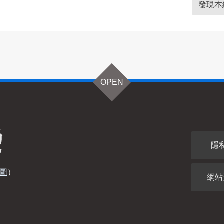
發現本
OPEN
隱
圖
）
網站