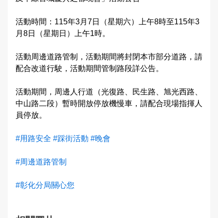
法令條文宣導
申辦服務
警民交流留言板
雙語詞彙
活動時間：115年3月7日（星期六）上午8時至115年3
月8日（星期日）上午1時。
交通管制公告
常見問題
本局信箱
活動周邊道路管制，活動期間將封閉本市部分道路，請
路口錄影監視系統
配合改道行駛，活動期間管制路段詳公告。
常見問答
綜合業務宣導
活動期間，周邊人行道（光復路、民生路、旭光西路、
中山路二段）暫時開放停放機慢車，請配合現場指揮人
員停放。
English
#用路安全
#踩街活動
#晚會
#周邊道路管制
#彰化分局關心您