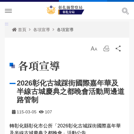
單位介紹
:::
首頁
各項宣導
各項宣導
訊息中心
轄區派出所
放
列
分
各項宣導
關於我們
最新消息
大
印
享
各項宣導
便民服務
主管簡介
活動訊息
交通安全宣導
2026彰化古城踩街國際嘉年華及
民意廣場
組織執掌
RSS訊息中心
婦幼宣導
資料查詢
半線古城慶典之都晚會活動周邊道
影音出版品
聯絡資訊
保防宣導
表單下載
分局長信箱
路管制
相關連結
轄區概況
犯罪預防宣導
政府資訊公開
問卷調查
活動相簿
115-03-05
107
轉彰化縣彰化市公所「2026彰化古城踩街國際嘉年華
165反詐騙宣導
雙語詞彙
交通違規舉發
影音多媒體
網站導覽
及半線古城慶典之都晚會」活動公告