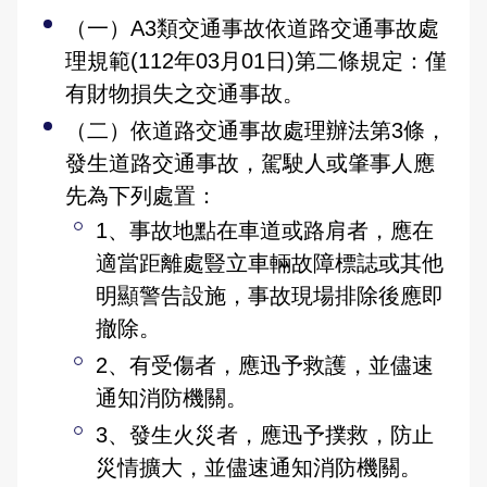
大事記
公開徵信專區
性別主流化專區
防制人口販運宣導專區
Youtube頻道
偵查不公開專區
交通資訊
應用統計分析專區
本縣易肇事路段
婦幼安全警示地點
（一）A3類交通事故依道路交通事故處
雙語詞彙
理規範(112年03月01日)第二條規定：僅
樓層環景導覽
RSS訊息中心
相關連結
警政APP下載
維護管理機制資訊專區
參訪須知
性別統計專區
違規拖吊查詢
高再犯危險之性侵害加害人人數公告專區
有財物損失之交通事故。
本局信箱
（二）依道路交通事故處理辦法第3條，
緊急連絡電話
警政爭議訊息澄清
治安熱點
廉政指引
各類法規命令
預約參訪
統計資料視覺化查詢專區
交通事故處理幫手
常見問答
發生道路交通事故，駕駛人或肇事人應
請託關說登錄查察作業統計資料
拾得遣失物專區
重大災害通報專區
施政計畫
交通違規簡訊通報
先為下列處置：
1、事故地點在車道或路肩者，應在
各分局分駐（派出）所服務據點
民防召募專區
業務統計
適當距離處豎立車輛故障標誌或其他
English
預算及決算書
彰化縣擴大召募有志青年加入民防團隊
明顯警告設施，事故現場排除後應即
撤除。
公職人員利益衝突迴避法身分關係公開專區
民防相關法令及表格
2、有受傷者，應迅予救護，並儘速
通知消防機關。
政策及業務宣導資訊查詢專區
3、發生火災者，應迅予撲救，防止
補助公告專區
災情擴大，並儘速通知消防機關。