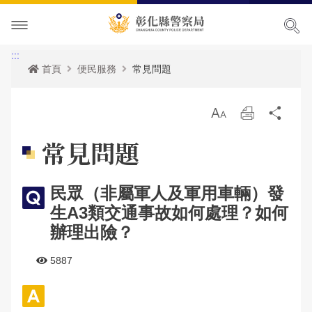
本局簡介
:::
首頁
便民服務
常見問題
訊息中心
本局願景
放
列
分
便民服務
首長專區
最新消息
大
印
享
常見問題
主題宣導
組織職掌
各項宣導
申辦服務
局長簡介
民眾（非屬軍人及軍用車輛）發
民意廣場
聯絡方式
活動訊息
常見問題
犯罪預防專區
副局長簡介
組織架構
申辦資訊
生A3類交通事故如何處理？如何
影音出版品
優良榮耀
人事公告
相關法規
交通安全專區
局長信箱
歷任局長介紹
業務職掌
線上申辦
犯罪預防
辦理出險？
政府資訊公開
警察故事館
性侵高再犯公告
統計資訊
防空避難專區
交通違規
活動相簿
所屬分局
反詐騙專區
彰化縣即時路況資訊服務網
5887
本局參訪須知
安全及衛生防護執行成果
雙語詞彙
婦幼專區
警民交流留言板
影音多媒體
個人資料保護相關資料
所屬直屬隊
本館介紹及沿革
警政統計
測速照相地點
網站導覽