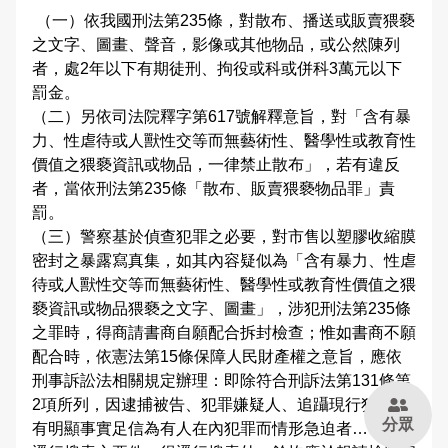
（一）依我國刑法第235條，對散布、播送或販賣猥褻
大事記
公開徵信專區
性別主流化專區
防制人口販運宣導專區
Youtube頻道
偵查不公開專區
交通資訊
應用統計分析專區
本縣易肇事路段
婦幼安全警示地點
雙語詞彙
之文字、圖畫、聲音，影像或其他物品，或公然陳列
者，處2年以下有期徒刑、拘役或科或併科3萬元以下
樓層環景導覽
RSS訊息中心
相關連結
警政APP下載
維護管理機制資訊專區
參訪須知
性別統計專區
違規拖吊查詢
高再犯危險之性侵害加害人人數公告專區
本局信箱
罰金。
（二）另依司法院釋字第617號解釋意旨，對「含有暴
緊急連絡電話
警政爭議訊息澄清
治安熱點
廉政指引
各類法規命令
預約參訪
統計資料視覺化查詢專區
交通事故處理幫手
力、性虐待或人獸性交等而無藝術性、醫學性或教育性
常見問答
價值之猥褻資訊或物品，一律禁止散布」，若有違反
請託關說登錄查察作業統計資料
拾得遣失物專區
重大災害通報專區
施政計畫
交通違規簡訊通報
者，當依刑法第235條「散布、販賣猥褻物品罪」責
罰。
各分局分駐（派出）所服務據點
民防召募專區
業務統計
（三）警察基於偵查犯罪之必要，對市售以塑膠收縮膜
English
密封之暴露寫真集，如其內容疑似為「含有暴力、性虐
預算及決算書
彰化縣擴大召募有志青年加入民防團隊
待或人獸性交等而無藝術性、醫學性或教育性價值之猥
褻資訊或物品猥褻之文字、圖畫」，涉犯刑法第235條
公職人員利益衝突迴避法身分關係公開專區
民防相關法令及表格
之罪時，得商請書商自願配合拆封檢查；惟如書商不願
配合時，依憲法第15條保障人民財產權之意旨，應依
政策及業務宣導資訊查詢專區
刑事訴訟法相關規定辦理：即除符合刑訴法第131條第
2項所列，因逮捕被告、犯罪嫌疑人、追躡現行犯、或
補助公告專區
分眾
有明顯事實足信為有人在內犯罪而情形急迫者…等符合