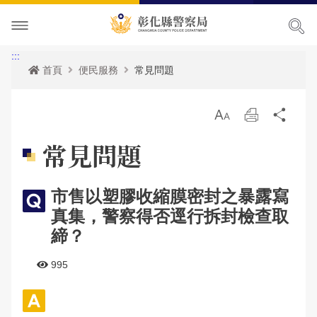
本局簡介
:::
首頁
便民服務
常見問題
訊息中心
本局願景
放
列
分
便民服務
首長專區
最新消息
大
印
享
常見問題
主題宣導
組織職掌
各項宣導
申辦服務
局長簡介
市售以塑膠收縮膜密封之暴露寫
民意廣場
聯絡方式
活動訊息
常見問題
犯罪預防專區
副局長簡介
組織架構
申辦資訊
真集，警察得否逕行拆封檢查取
影音出版品
優良榮耀
人事公告
相關法規
交通安全專區
局長信箱
歷任局長介紹
業務職掌
線上申辦
犯罪預防
締？
政府資訊公開
警察故事館
性侵高再犯公告
統計資訊
防空避難專區
交通違規
活動相簿
所屬分局
反詐騙專區
彰化縣即時路況資訊服務網
995
本局參訪須知
安全及衛生防護執行成果
雙語詞彙
婦幼專區
警民交流留言板
影音多媒體
個人資料保護相關資料
所屬直屬隊
本館介紹及沿革
警政統計
測速照相地點
網站導覽