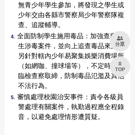
無青少年學生參加，將發現之學生或
治安工作會報
少年交由各縣市警察局少年警察隊複
內部控制聲明書
查、追蹤輔導。
全面防制學生施用毒品：加強查察學
分眾
生涉毒案件，並向上追查毒品來源，
另針對轄內少年易聚集娛樂消費場所
（如網咖、撞球場等），不定時執行
TOP
臨檢查察取締，防制毒品氾濫及其他
不法行為。
審慎處理校園治安事件：責令各級員
警處理有關案件，執勤過程應全程錄
音，以避免處理情形遭質疑。