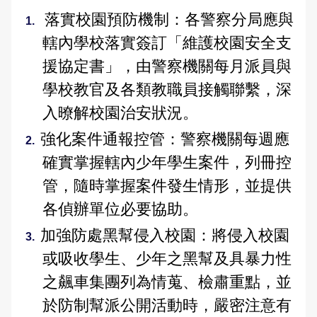
大事記
公開徵信專區
性別主流化專區
防制人口販運宣導專區
Youtube頻道
偵查不公開專區
交通資訊
應用統計分析專區
本縣易肇事路段
婦幼安全警示地點
落實校園預防機制：各警察分局應與
雙語詞彙
轄內學校落實簽訂「維護校園安全支
樓層環景導覽
RSS訊息中心
相關連結
警政APP下載
維護管理機制資訊專區
參訪須知
性別統計專區
違規拖吊查詢
高再犯危險之性侵害加害人人數公告專區
援協定書」，由警察機關每月派員與
本局信箱
緊急連絡電話
警政爭議訊息澄清
治安熱點
廉政指引
各類法規命令
預約參訪
統計資料視覺化查詢專區
交通事故處理幫手
學校教官及各類教職員接觸聯繫，深
常見問答
入暸解校園治安狀況。
請託關說登錄查察作業統計資料
拾得遣失物專區
重大災害通報專區
施政計畫
交通違規簡訊通報
強化案件通報控管：警察機關每週應
各分局分駐（派出）所服務據點
民防召募專區
業務統計
確實掌握轄內少年學生案件，列冊控
English
管，隨時掌握案件發生情形，並提供
預算及決算書
彰化縣擴大召募有志青年加入民防團隊
各偵辦單位必要協助。
公職人員利益衝突迴避法身分關係公開專區
民防相關法令及表格
加強防處黑幫侵入校園：將侵入校園
或吸收學生、少年之黑幫及具暴力性
政策及業務宣導資訊查詢專區
之飆車集團列為情蒐、檢肅重點，並
補助公告專區
於防制幫派公開活動時，嚴密注意有