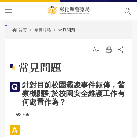
本局簡介
:::
首頁
便民服務
常見問題
訊息中心
本局願景
放
列
分
便民服務
首長專區
最新消息
大
印
享
常見問題
主題宣導
組織職掌
各項宣導
申辦服務
局長簡介
針對目前校園霸凌事件頻傳，警
民意廣場
聯絡方式
活動訊息
常見問題
犯罪預防專區
副局長簡介
組織架構
申辦資訊
察機關對於校園安全維護工作有
影音出版品
優良榮耀
人事公告
相關法規
交通安全專區
局長信箱
歷任局長介紹
業務職掌
線上申辦
犯罪預防
何處置作為？
政府資訊公開
警察故事館
性侵高再犯公告
統計資訊
防空避難專區
交通違規
活動相簿
所屬分局
反詐騙專區
彰化縣即時路況資訊服務網
766
本局參訪須知
安全及衛生防護執行成果
雙語詞彙
婦幼專區
警民交流留言板
影音多媒體
個人資料保護相關資料
所屬直屬隊
本館介紹及沿革
警政統計
測速照相地點
網站導覽