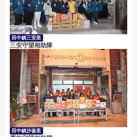
田中鎮三安里
三安守望相助隊
田中鎮沙崙里