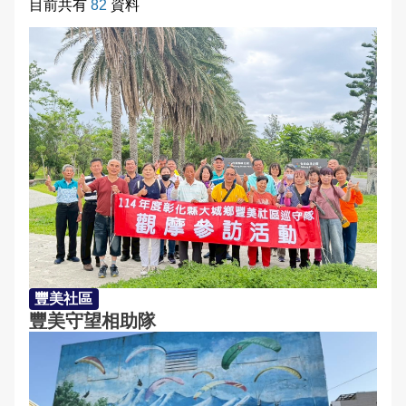
目前共有
82
資料
埔鹽鄉廍子社區
English
永靖鄉五汴社區
永靖鄉五福社區
田中鎮西路社區
社頭鄉埤斗社區
員林市大埔社區
秀水鄉馬興社區
豐美社區
豐美守望相助隊
二林鎮華崙社區
二林鎮萬興社區