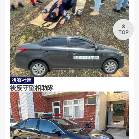
TOP
後寮社區
後竂守望相助隊