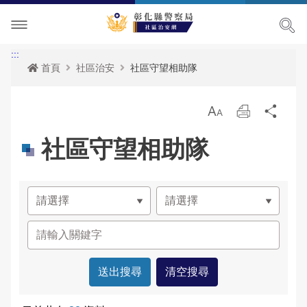
社區治安簡介
:::
首頁
社區治安
社區守望相助隊
社區治安
放
列
分
社區活動
社區守望相助隊
大
印
享
社區守望相助隊
下載專區
治安社區導覽
活動訊息
政令宣導
電子報
竹塘鄉竹塘社區
網站導覽
社區經驗分享
社頭鄉張厝社區
雙語詞彙
鹿港鎮南勢社區
常見問答
溪湖鎮汴頭社區