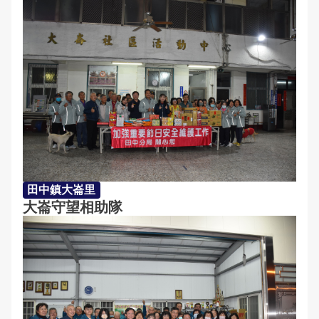
田中鎮大崙里
大崙守望相助隊