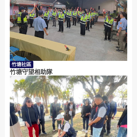
竹塘社區
竹塘守望相助隊