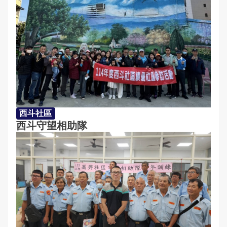
和美鎮面前社區
彰化市安溪社區
彰化市復興社區
員林市南興社區
埤頭鄉合興社區
西斗社區
西斗守望相助隊