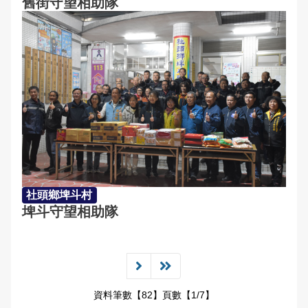
舊街守望相助隊
社頭鄉埤斗村
埤斗守望相助隊
資料筆數【82】頁數【1/7】