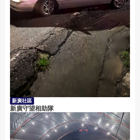
新廣社區
新廣守望相助隊