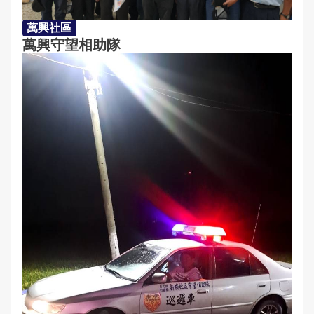
萬興社區
萬興守望相助隊