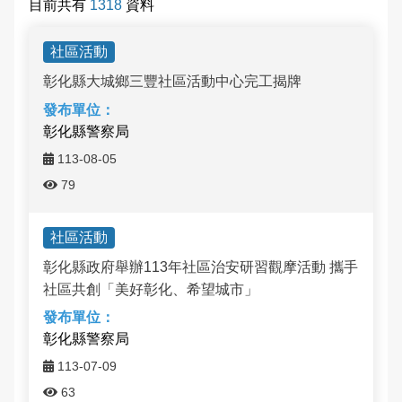
目前共有
1318
資料
埔鹽鄉廍子社區
活動訊息-列表
English
社區活動
永靖鄉五汴社區
彰化縣大城鄉三豐社區活動中心完工揭牌
永靖鄉五福社區
彰化縣警察局
田中鎮西路社區
113-08-05
79
社頭鄉埤斗社區
社區活動
員林市大埔社區
彰化縣政府舉辦113年社區治安研習觀摩活動 攜手
秀水鄉馬興社區
社區共創「美好彰化、希望城市」
二林鎮華崙社區
彰化縣警察局
113-07-09
二林鎮萬興社區
63