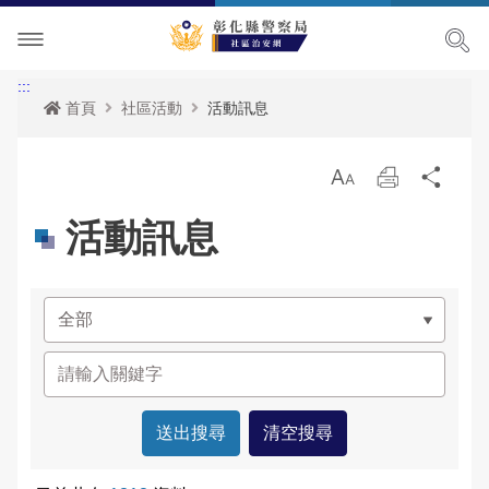
社區治安簡介
:::
首頁
社區活動
活動訊息
社區治安
放
列
分
社區活動
社區守望相助隊
大
印
享
活動訊息
下載專區
治安社區導覽
活動訊息
政令宣導
電子報
竹塘鄉竹塘社區
網站導覽
社區經驗分享
社頭鄉張厝社區
雙語詞彙
鹿港鎮南勢社區
常見問答
溪湖鎮汴頭社區