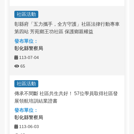
和美鎮面前社區
社區活動
彰化市安溪社區
彰縣府「五力攜手，全方守護」社區法律行動專車
第四站 芳苑鄉王功社區 保護鄉親權益
彰化市復興社區
彰化縣警察局
員林市南興社區
113-07-04
埤頭鄉合興社區
65
社區活動
傳承不間斷 社區共生共好！ 57位學員取得社區發
展領航培訓結業證書
彰化縣警察局
113-06-03