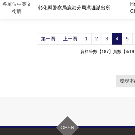
各單位中英文
Ho
彰化縣警察局鹿港分局洪堀派出所
銜牌
Ch
第一頁
上一頁
1
2
3
4
5
資料筆數【187】頁數【4/19
發現本
OPEN