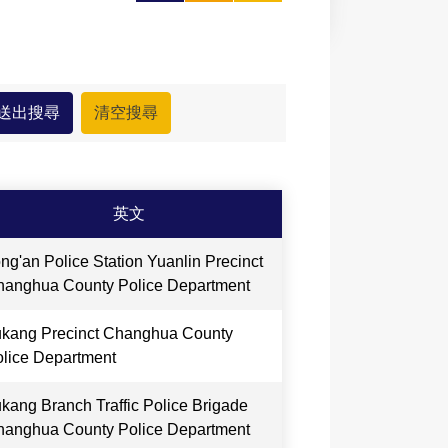
大
印
享
英文
ng'an Police Station Yuanlin Precinct
anghua County Police Department
kang Precinct Changhua County
lice Department
kang Branch Traffic Police Brigade
anghua County Police Department