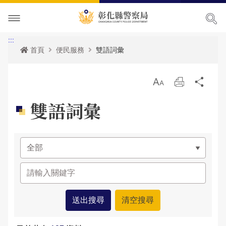
本局簡介
:::
首頁
便民服務
雙語詞彙
訊息中心
本局願景
放
列
分
便民服務
首長專區
最新消息
大
印
享
雙語詞彙
主題宣導
組織職掌
各項宣導
申辦服務
局長簡介
民意廣場
聯絡方式
活動訊息
常見問題
犯罪預防專區
副局長簡介
組織架構
申辦資訊
影音出版品
優良榮耀
人事公告
相關法規
交通安全專區
局長信箱
歷任局長介紹
業務職掌
線上申辦
犯罪預防
政府資訊公開
警察故事館
性侵高再犯公告
統計資訊
防空避難專區
交通違規
活動相簿
所屬分局
反詐騙專區
彰化縣即時路況資訊服務網
本局參訪須知
安全及衛生防護執行成果
雙語詞彙
婦幼專區
警民交流留言板
影音多媒體
個人資料保護相關資料
所屬直屬隊
本館介紹及沿革
警政統計
測速照相地點
網站導覽