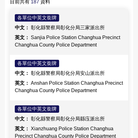
目前共有
187
資料
大事記
公開徵信專區
性別主流化專區
防制人口販運宣導專區
Youtube頻道
偵查不公開專區
交通資訊
應用統計分析專區
本縣易肇事路段
婦幼安全警示地點
雙語詞彙-列表
雙語詞彙
各單位中英文銜牌
樓層環景導覽
RSS訊息中心
相關連結
警政APP下載
維護管理機制資訊專區
參訪須知
性別統計專區
違規拖吊查詢
高再犯危險之性侵害加害人人數公告專區
彰化縣警察局彰化分局三家派出所
本局信箱
緊急連絡電話
警政爭議訊息澄清
治安熱點
廉政指引
各類法規命令
預約參訪
統計資料視覺化查詢專區
交通事故處理幫手
Sanjia Police Station Changhua Precinct
常見問答
Changhua County Police Department
請託關說登錄查察作業統計資料
拾得遣失物專區
重大災害通報專區
施政計畫
交通違規簡訊通報
各單位中英文銜牌
各分局分駐（派出）所服務據點
民防召募專區
業務統計
彰化縣警察局彰化分局安山派出所
English
預算及決算書
彰化縣擴大召募有志青年加入民防團隊
Anshan Police Station Changhua Precinct
Changhua County Police Department
公職人員利益衝突迴避法身分關係公開專區
民防相關法令及表格
各單位中英文銜牌
政策及業務宣導資訊查詢專區
彰化縣警察局彰化分局縣庒派出所
補助公告專區
Xianzhuang Police Station Changhua
Precinct Changhua County Police Department