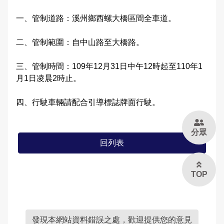
大事記
公開徵信專區
性別主流化專區
防制人口販運宣導專區
Youtube頻道
偵查不公開專區
交通資訊
應用統計分析專區
本縣易肇事路段
婦幼安全警示地點
一、管制道路：溪州鄉西螺大橋區間全車道。
雙語詞彙
樓層環景導覽
RSS訊息中心
相關連結
警政APP下載
維護管理機制資訊專區
參訪須知
性別統計專區
違規拖吊查詢
高再犯危險之性侵害加害人人數公告專區
二、管制範圍：自中山路至大橋路。
本局信箱
緊急連絡電話
警政爭議訊息澄清
治安熱點
廉政指引
各類法規命令
預約參訪
統計資料視覺化查詢專區
交通事故處理幫手
三、管制時間：109年12月31日中午12時起至110年1
常見問答
月1日凌晨2時止。
請託關說登錄查察作業統計資料
拾得遣失物專區
重大災害通報專區
施政計畫
交通違規簡訊通報
四、行駛車輛請配合引導標誌牌面行駛。
各分局分駐（派出）所服務據點
民防召募專區
業務統計
English
分眾
預算及決算書
彰化縣擴大召募有志青年加入民防團隊
回列表
公職人員利益衝突迴避法身分關係公開專區
民防相關法令及表格
TOP
政策及業務宣導資訊查詢專區
補助公告專區
發現本網站資料錯誤之處，歡迎提供您的意見