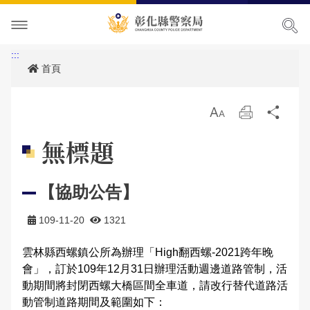
本局簡介
:::
首頁
訊息中心
本局願景
放
列
分
便民服務
首長專區
最新消息
大
印
享
無標題
主題宣導
組織職掌
各項宣導
申辦服務
局長簡介
【協助公告】
民意廣場
聯絡方式
活動訊息
常見問題
犯罪預防專區
副局長簡介
組織架構
申辦資訊
109-11-20
1321
影音出版品
優良榮耀
人事公告
相關法規
交通安全專區
局長信箱
歷任局長介紹
業務職掌
線上申辦
犯罪預防
雲林縣西螺鎮公所為辦理「High翻西螺-2021跨年晚
政府資訊公開
警察故事館
性侵高再犯公告
統計資訊
防空避難專區
交通違規
活動相簿
所屬分局
反詐騙專區
彰化縣即時路況資訊服務網
會」，訂於109年12月31日辦理活動週邊道路管制，活
動期間將封閉西螺大橋區間全車道，請改行替代道路活
本局參訪須知
安全及衛生防護執行成果
雙語詞彙
婦幼專區
警民交流留言板
影音多媒體
個人資料保護相關資料
所屬直屬隊
本館介紹及沿革
警政統計
測速照相地點
動管制道路期間及範圍如下：
網站導覽