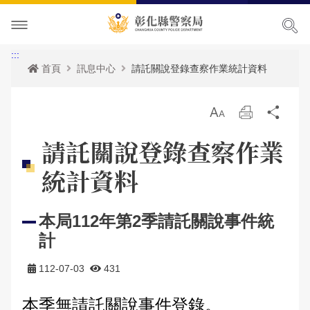
本局簡介
:::
首頁
訊息中心
請託關說登錄查察作業統計資料
訊息中心
本局願景
放
列
分
便民服務
首長專區
最新消息
大
印
享
請託關說登錄查察作業
主題宣導
組織職掌
各項宣導
申辦服務
局長簡介
統計資料
民意廣場
聯絡方式
活動訊息
常見問題
犯罪預防專區
副局長簡介
組織架構
申辦資訊
本局112年第2季請託關說事件統
影音出版品
優良榮耀
人事公告
相關法規
交通安全專區
局長信箱
歷任局長介紹
業務職掌
線上申辦
犯罪預防
計
政府資訊公開
警察故事館
性侵高再犯公告
統計資訊
防空避難專區
交通違規
活動相簿
所屬分局
反詐騙專區
彰化縣即時路況資訊服務網
112-07-03
431
本局參訪須知
安全及衛生防護執行成果
雙語詞彙
婦幼專區
警民交流留言板
影音多媒體
個人資料保護相關資料
所屬直屬隊
本館介紹及沿革
警政統計
測速照相地點
本季無請託關說事件登錄。
網站導覽