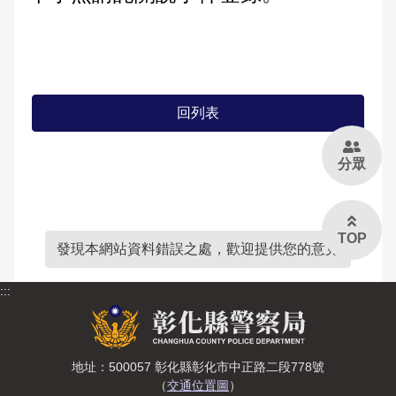
大事記
公開徵信專區
性別主流化專區
防制人口販運宣導專區
Youtube頻道
偵查不公開專區
交通資訊
應用統計分析專區
本縣易肇事路段
婦幼安全警示地點
雙語詞彙
樓層環景導覽
RSS訊息中心
相關連結
警政APP下載
維護管理機制資訊專區
參訪須知
性別統計專區
違規拖吊查詢
高再犯危險之性侵害加害人人數公告專區
本局信箱
緊急連絡電話
警政爭議訊息澄清
治安熱點
廉政指引
各類法規命令
預約參訪
統計資料視覺化查詢專區
交通事故處理幫手
回列表
常見問答
請託關說登錄查察作業統計資料
拾得遣失物專區
重大災害通報專區
施政計畫
交通違規簡訊通報
分眾
各分局分駐（派出）所服務據點
民防召募專區
業務統計
English
預算及決算書
彰化縣擴大召募有志青年加入民防團隊
TOP
發現本網站資料錯誤之處，歡迎提供您的意見
公職人員利益衝突迴避法身分關係公開專區
民防相關法令及表格
:::
政策及業務宣導資訊查詢專區
補助公告專區
地址：500057 彰化縣彰化市中正路二段778號
（
交通位置圖
）