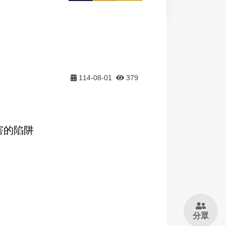
大
印
享
114-08-01
379
害的陷阱
分眾