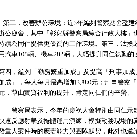
第二，改善辦公環境：近3年編列警察廳舍整建經費
辦公廳舍，其中「彰化縣警察局綜合行政大樓」也
持續為同仁提供更優質的工作環境。第三，汰換老
用汽車108輛、機車282輛，大幅提升同仁執勤
第四，編列「勤務繁重加成」及提高「刑事加成
加成」，每人每月最高增加3,880元；刑事警察「
元，藉由實質福利的提升，肯定同仁們的辛勞。
警察局表示，今年的慶祝大會
特別由同仁示
快速反應射擊及掩體運用演練，模擬勤務現場的
發重大案件時的應變能力與團隊默契，此外也邀