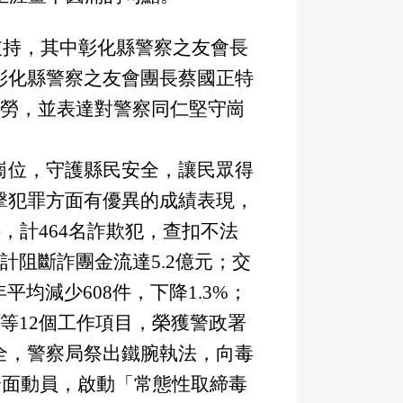
支持，其中彰化縣警察之友會長
彰化縣警察之友會團長蔡國正特
辛勞，並表達對警察同仁堅守崗
位，守護縣民安全，讓民眾得
擊犯罪方面有優異的成績表現，
件，計464名詐欺犯，查扣不法
合計阻斷詐團金流達5.2億元；交
年平均減少608件，下降1.3%；
等12個工作項目，榮獲警政署
全，警察局祭出鐵腕執法，向毒
局全面動員，啟動「常態性取締毒