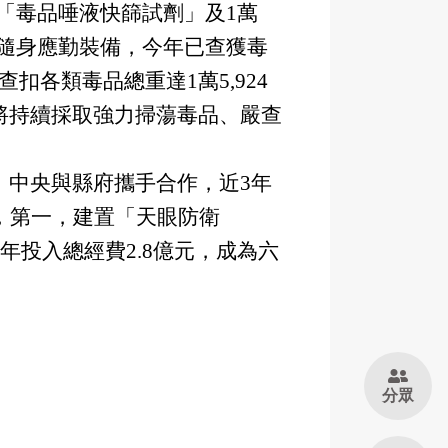
0劑「毒品唾液快篩試劑」及1萬
警隨身應勤裝備，今年已查獲毒
查扣各類毒品總重達1萬5,924
將持續採取
強力掃蕩毒品、嚴查
中央與縣府攜手合作，近3年
，第一，建置「天眼防衛
年投入總經費2.8億元，成為六
。
分眾