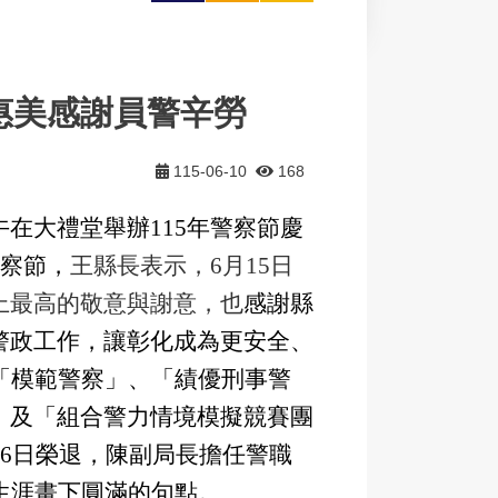
大
印
享
惠美感謝員警辛勞
115-06-10
168
在大禮堂舉辦115年警察節慶
警察節，
王縣長表示，6月15日
上最高的敬意與謝意，也
感謝縣
警政工作，讓彰化成為更安全、
「模範警察」、「績優刑事警
」及「組合警力情境模擬競賽團
16日榮退，陳副局長擔任警職
生涯畫下圓滿的句點。