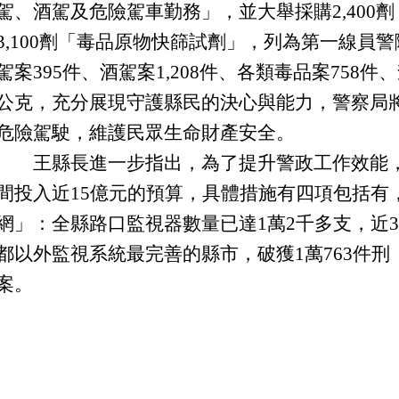
駕、酒駕及危險駕車勤務」，並
大舉採購2,40
3,100劑「毒品原物快篩試劑」，列為第一線員
駕案395件、酒駕案1,208件、各類毒品案758件、
公克
，充分展現守護縣民的決心與能力，
警察局
危險駕駛，維護民眾生命財產安全。
王縣長進一步指出，為了提升警政工作效能，
間投入近15億元的預算，具體措施有四項包括有
網」：全縣路口監視器數量已達1萬2千多支，近3
都以外監視系統最完善的縣市，破獲1萬763件刑
案