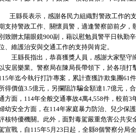
王縣長表示，
感謝各民力組織對警政工作的
期支持警政工作、關懷員警，適逢警察節前夕，
別致贈太陽眼鏡900副，藉以慰勉員警平日執勤
位、維護治安與交通工作的支持與肯定。
王縣長指出，恭喜獲獎人員，感謝大家堅守崗
以安居樂業。警察局在陳局長帶領下，於各項打
115年迄今執行打詐專案，累計查獲詐欺集團61
所得價值3.5億元，另攔阻詐騙金額達1.7億元，
通方面，114年全般交通事故4萬4,558件，較前3
婦幼安全方面，在114年家庭暴力防治、兒少保護
評核特優機關。此外，面對毒駕嚴重危害公共安
駕宣戰，自115年5月23日起，全縣8個警察分