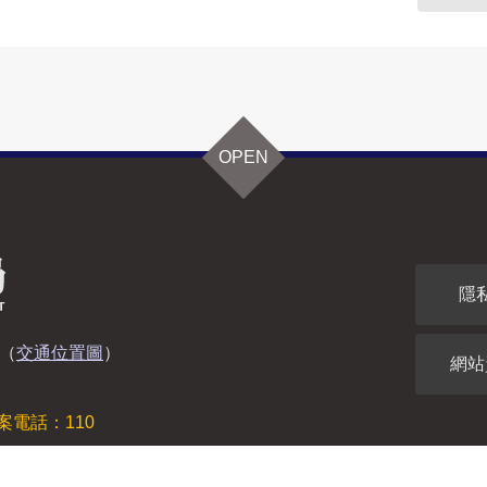
OPEN
隱
（
交通位置圖
）
網站
案電話：110