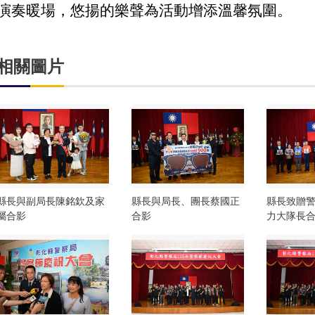
演奏暖場，悠揚的樂聲為活動增添溫馨氛圍。
相關圖片
縣長與副局長陳銘欽及家
縣長與局長、團長蔡國正
縣長致贈
屬合影
合影
力大隊長