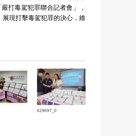
「嚴打毒駕犯罪聯合記者會」，
，展現打擊毒駕犯罪的決心，維
629697_0