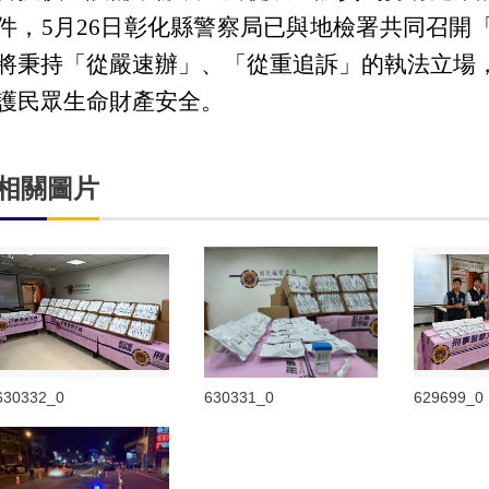
件，5月26日彰化縣警察局已與地檢署共同召開
將秉持「從嚴速辦」、「從重追訴」的執法立場
護民眾生命財產安全。
相關圖片
630332_0
630331_0
629699_0