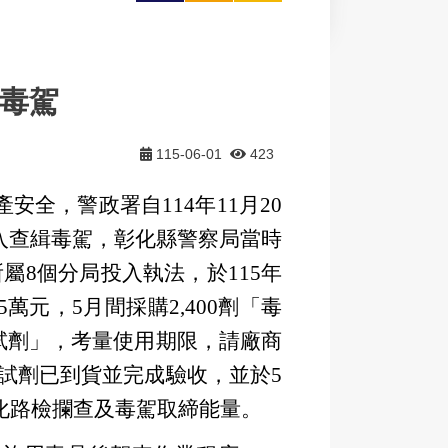
大
印
享
辦毒駕
115-06-01
423
全，警政署自114年11月20
入查緝毒駕，彰化縣警察局當時
屬8個分局投入執法，於115年
元，5月間採購2,400劑「毒
篩試劑」，考量使用期限，請廠商
篩試劑已到貨並完成驗收，並於5
化路檢攔查及毒駕取締能量。