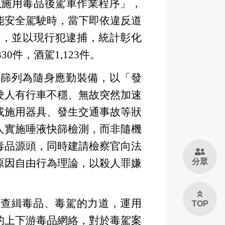
疑似施用毒品後駕車作業程序」，
能安全駕駛時，當下即依違反道
輛，並以現行犯逮捕，統計彰化
0件，酒駕1,123件。
快篩列為隨身應勤裝備，以「發
駛人有行車不穩、無故突然加速
或施用器具、發生交通事故等狀
人實施唾液快篩檢測，而非隨機
毒品源頭，同時建請檢察官向法
分眾
原因自由行為理論，以殺人罪嫌
強查緝毒品、毒駕的力道，運用
TOP
的上下游毒品網絡，對於毒駕案