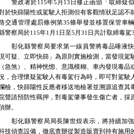
警政署於115年5月13日修正函頒「取締
對於快篩陽性或駕駛人拒測但有客觀情狀足認不
路交通管理處罰條例第35條舉發並移置保管車
縣警察局於115年1月1日至5月31日共計取締毒駕33
彰化縣警察局要求第一線員警將毒品唾液
現可疑、立即快篩」為原則實施檢測，當發現駕
（急煞）、精神恍惚、意識模糊、車內發現毒品
況，合理懷疑駕駛人有毒駕行為時，即可對駕駛
攔檢，快篩陽性反應者移送地檢署並溯源追查其
院聲請預防性羈押，對毒駕肇事發生傷亡者，採
偵辦。
彰化縣警察局局長陳世煌表示，將持續加
科技偵查設備，徹底查辦從製造販賣到持有施用