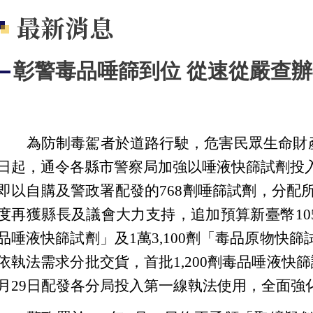
最新消息
彰警毒品唾篩到位 從速從嚴查
為防制毒駕者於道路行駛，危害民眾生命財產安
日起，通令各縣市警察局加強以唾液快篩試劑投
即以自購及警政署配發的768劑唾篩試劑，分配所
度再獲縣長及議會大力支持，追加預算新臺幣105萬
品唾液快篩試劑」及1萬3,100劑「毒品原物快
依執法需求分批交貨，首批1,200劑毒品唾液快
月29日配發各分局投入第一線執法使用，全面強