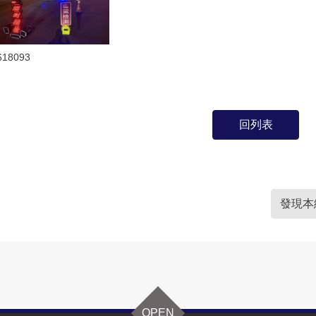
618093
回列表
發現本
OPEN